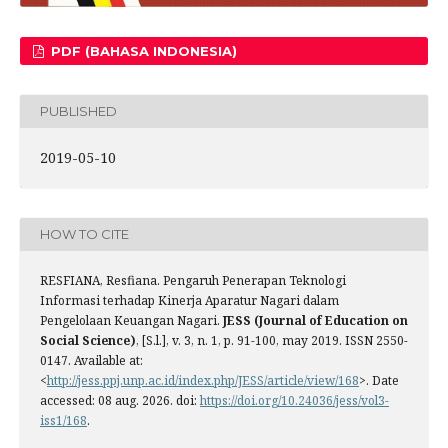
PDF (BAHASA INDONESIA)
PUBLISHED
2019-05-10
HOW TO CITE
RESFIANA, Resfiana. Pengaruh Penerapan Teknologi
Informasi terhadap Kinerja Aparatur Nagari dalam
Pengelolaan Keuangan Nagari.
JESS (Journal of Education on
Social Science)
, [S.l.], v. 3, n. 1, p. 91-100, may 2019. ISSN 2550-
0147. Available at:
<
http://jess.ppj.unp.ac.id/index.php/JESS/article/view/168
>. Date
accessed: 08 aug. 2026. doi:
https://doi.org/10.24036/jess/vol3-
iss1/168
.