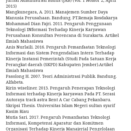
Jurnal Administrasi Bisnis (JAB) (Vol. 1 Nomor 2, April
2015)
Mangkunegara, A. 2011. Manajemen Sumber Daya
Manusia Perusahaan. Bandung. PT.Remaja Rosdakarya
Mohammad Dian Fajri. 2011. Pengaruh Penggunaan
Teknologi INformasi Terhadap Kinerja Karyawan
Perusahaan Konsultan Perencana di Surakarta. Artikel
Ilmiah Mahasiswa
Anis Nurlaili. 2016. Pengaruh Pemanfaatan Teknologi
Informasi dan Sistem Pengendalian Intern Terhadap
Kinerja Instansi Pemerintah (Studi Pada Satuan Kerja
Perangkat daerah (SKPD) Kabupaten Jember).Artikel
Ilmiah Mahasiswa
Pasolong H. 2007. Teori Administrasi Publik. Bandung.
Alfabeta.
Ririn wiseliner. 2013. Pengaruh Penerapan Teknologi
Informasi terhadap Kinerja karyawan Pada PT. Serasi
Autoraya track astra Rent A Car Cabang Pekanbaru.
Skripsi Thesis. Universitas Islam Negeri sultan syarif
Kasim Riau
Mutia Sari. 2017. Pengaruh Pemanfaatan Teknologi
Informasi, Kompetensi Aparatur dan Komitmen
Organisasi Terhadap Kinerja Manajerial Pengelolaan